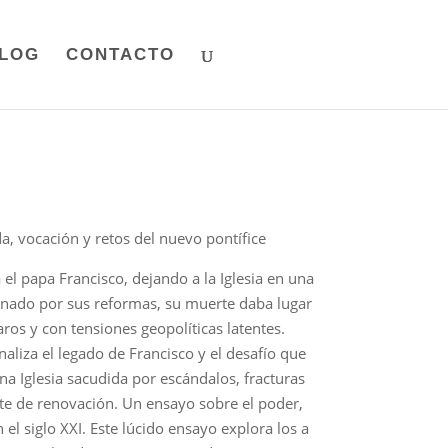
LOG
CONTACTO
da, vocación y retos del nuevo pontífice
a el papa Francisco, dejando a la Iglesia en una
onado por sus reformas, su muerte daba lugar
aros y con tensiones geopolíticas latentes.
naliza el legado de Francisco y el desafío que
una Iglesia sacudida por escándalos, fracturas
nte de renovación. Un ensayo sobre el poder,
n el siglo XXI. Este lúcido ensayo explora los a