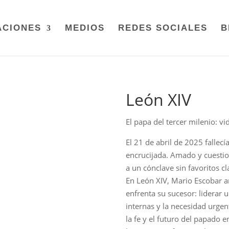
ACIONES
MEDIOS
REDES SOCIALES
B
León XIV
El papa del tercer milenio: vi
El 21 de abril de 2025 fallecí
encrucijada. Amado y cuesti
a un cónclave sin favoritos cl
En
León XIV
, Mario Escobar a
enfrenta su sucesor: liderar 
internas y la necesidad urge
la fe y el futuro del papado e