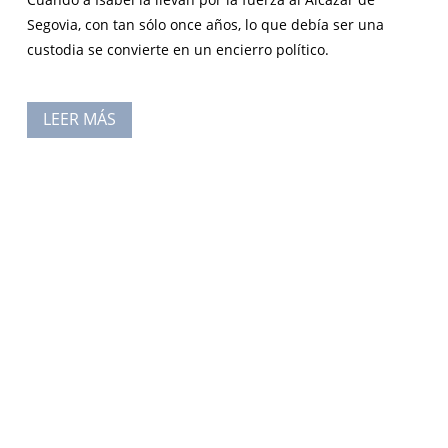
Segovia, con tan sólo once años, lo que debía ser una
custodia se convierte en un encierro político.
LEER MÁS
Autor Betseller con miles de libros vendidos
en todo el mundo. Sus obras han sido
traducidas al chino, japonés, inglés, ruso,