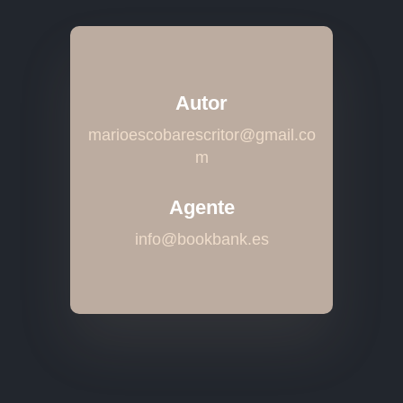
Autor
marioescobarescritor@gmail.co
m
Agente
info@bookbank.es