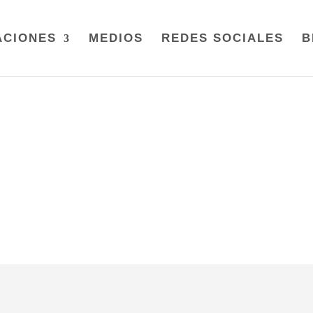
ACIONES
MEDIOS
REDES SOCIALES
B