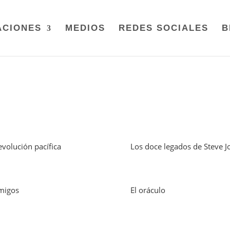
ACIONES
MEDIOS
REDES SOCIALES
B
evolución pacífica
Los doce legados de Steve J
migos
El oráculo