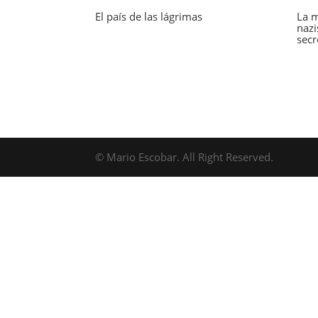
El país de las lágrimas
La m
nazi
secr
© Mario Escobar. All Right Reserved.