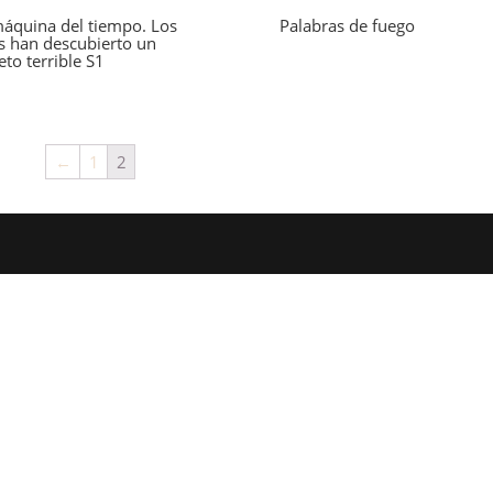
áquina del tiempo. Los
Palabras de fuego
s han descubierto un
eto terrible S1
←
1
2