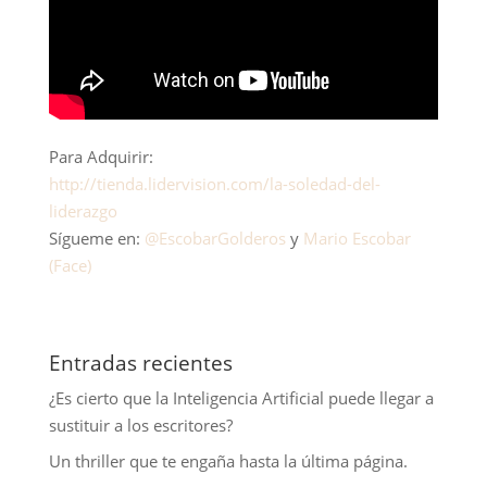
Para Adquirir:
http://tienda.lidervision.com/la-soledad-del-
liderazgo
Sígueme en:
@EscobarGolderos
y
Mario Escobar
(Face)
Entradas recientes
¿Es cierto que la Inteligencia Artificial puede llegar a
sustituir a los escritores?
Un thriller que te engaña hasta la última página.