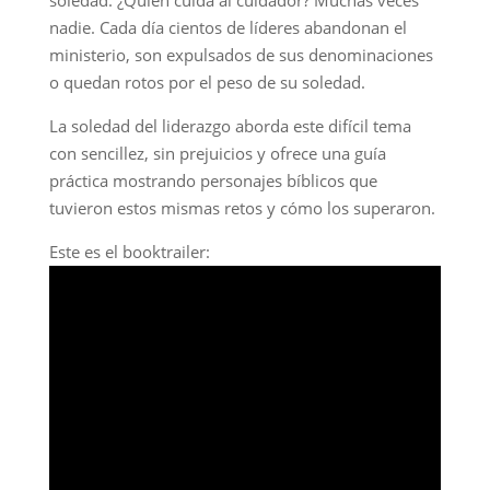
soledad. ¿Quién cuida al cuidador? Muchas veces
nadie. Cada día cientos de líderes abandonan el
ministerio, son expulsados de sus denominaciones
o quedan rotos por el peso de su soledad.
La soledad del liderazgo aborda este difícil tema
con sencillez, sin prejuicios y ofrece una guía
práctica mostrando personajes bíblicos que
tuvieron estos mismas retos y cómo los superaron.
Este es el booktrailer: