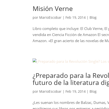
Misión Verne
por
MarioEscobar
|
Feb 19, 2014
|
Blog
Libro completo que incluye: El Club Verne, 
vendida en Ciencia Ficción de Amazon El secr
Amazon. «El gran acierto de las novelas de Ma
¿Preparado para la Revol
futuro de la literatura dig
por
MarioEscobar
|
Feb 19, 2014
|
Blog
¿Les suenan los nombres de Balzac, Dumas, Vi
escribieron sus libros por entregas a periódic