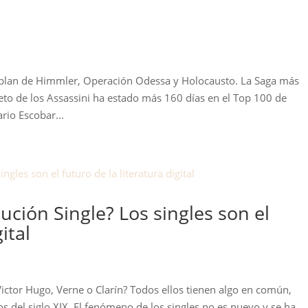
El plan de Himmler, Operación Odessa y Holocausto. La Saga más
eto de los Assassini ha estado más 160 días en el Top 100 de
rio Escobar...
ución Single? Los singles son el
ital
ctor Hugo, Verne o Clarín? Todos ellos tienen algo en común,
os del siglo XIX. El fenómeno de los singles no es nuevo y se ha