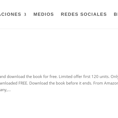
ACIONES
MEDIOS
REDES SOCIALES
B
d download the book for free. Limited offer first 120 units. Onl
ownloaded FREE. Download the book before it ends. From Amazon
ny,...