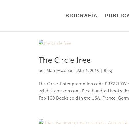
BIOGRAFÍA
PUBLIC
The Circle free
por
MarioEscobar
|
Abr 1, 2015
|
Blog
The Circle. Enter promotion code PBZ22LYW an
valid at amazon.com. First hundred books d
Top 100 Books sold in the USA, France, Germa